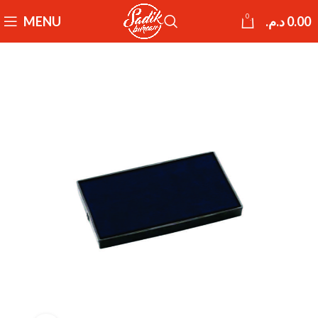
0
MENU
د.م.
0.00