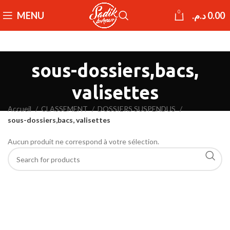
0
MENU
د.م.
0.00
sous-dossiers,bacs,
valisettes
Accueil
CLASSEMENT
DOSSIERS SUSPENDUS
sous-dossiers,bacs, valisettes
Aucun produit ne correspond à votre sélection.