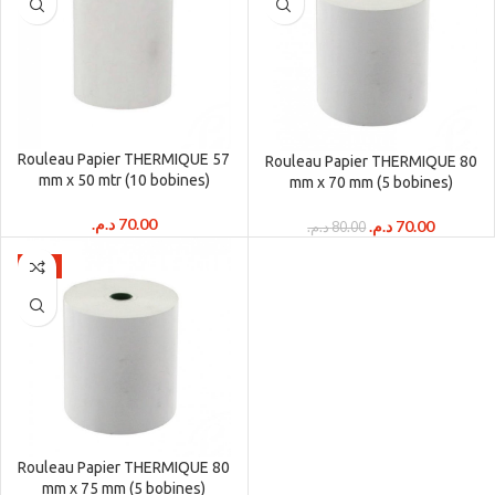
Rouleau Papier THERMIQUE 57
Rouleau Papier THERMIQUE 80
mm x 50 mtr (10 bobines)
mm x 70 mm (5 bobines)
د.م.
70.00
Le
Le
د.م.
70.00
د.م.
80.00
prix
prix
initial
actuel
-6%
était :
est :
80.00 د.م..
Rouleau Papier THERMIQUE 80
mm x 75 mm (5 bobines)