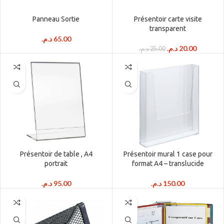
Panneau Sortie
Présentoir carte visite
transparent
د.م.
65.00
Le
Le
د.م.
20.00
د.م.
25.00
prix
prix
initial
actuel
était :
est :
25.00 د.م..
Présentoir de table , A4
Présentoir mural 1 case pour
portrait
format A4 – translucide
د.م.
95.00
د.م.
150.00