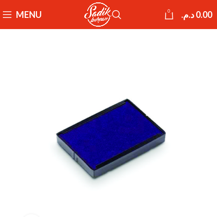
0
MENU
د.م.
0.00