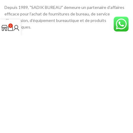
Depuis 1989, "SADIK BUREAU" demeure un partenaire d’affaires
efficace pour l’achat de fournitures de bureau, de service
d’impression, d’équipement bureautique et de produits
0
informatiques.
Adresse: 27, 5 AL MANAR Tanger، Rue TAHRAN، Tangier 90010
Tél: 05399-33906
Email: sadikbureau@gmail.com
ADRESSE SUR GOOGLE MAPS