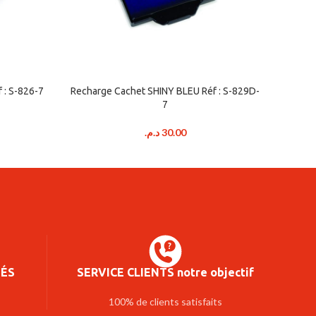
 : S-826-7
Recharge Cachet SHINY BLEU Réf : S-829D-
Rechar
7
د.م.
30.00
SÉS
SERVICE CLIENTS notre objectif
100% de clients satisfaits