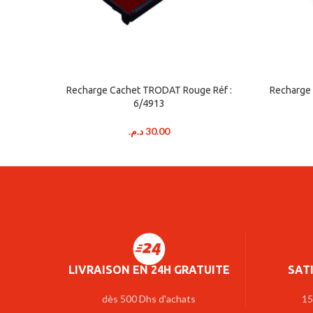
Recharge Cachet TRODAT Rouge Réf :
Recharge 
6/4913
د.م.
30.00
LIVRAISON EN 24H GRATUITE
SAT
dès 500 Dhs d'achats
15