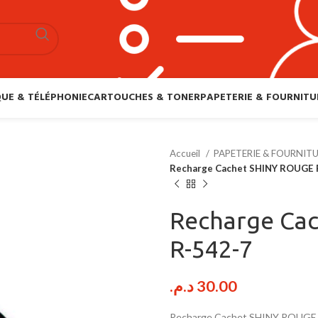
UE & TÉLÉPHONIE
CARTOUCHES & TONER
PAPETERIE & FOURNITU
Accueil
PAPETERIE & FOURNIT
Recharge Cachet SHINY ROUGE R
Recharge Cac
R-542-7
د.م.
30.00
Recharge Cachet SHINY ROUGE R