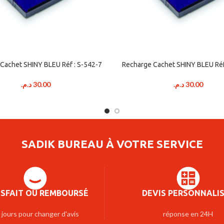
Cachet SHINY BLEU Réf : S-542-7
Recharge Cachet SHINY BLEU Réf
د.م.
30.00
د.م.
30.00
SADIK BUREAU À VOTRE SERVICE
ISFAIT OU REMBOURSÉ
DEVIS PERSONNALI
 jours pour changer d'avis
réponse en 24H