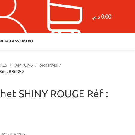
د.م.
0.00
RES
CLASSEMENT
URES
TAMPONS
Recharges
éf : R-542-7
het SHINY ROUGE Réf :
éf : R-542-7