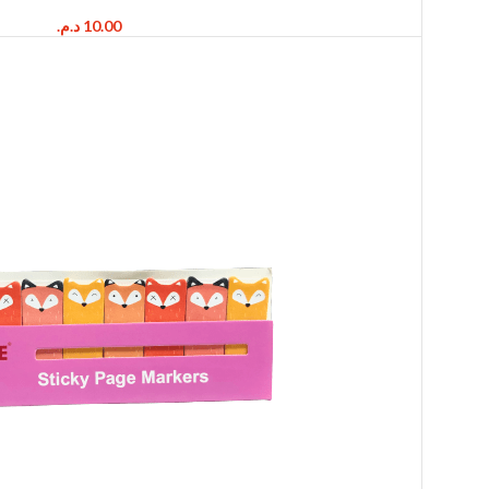
د.م.
10.00