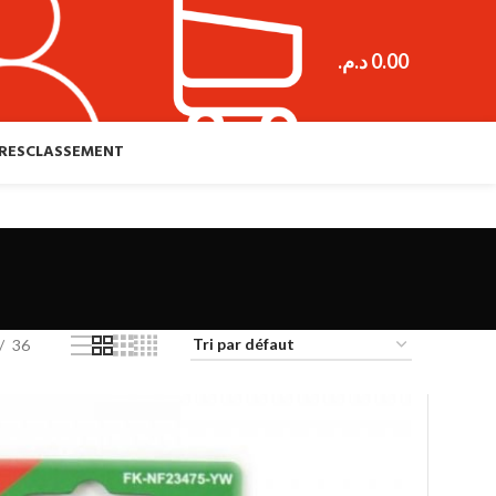
د.م.
0.00
RES
CLASSEMENT
36