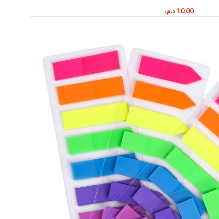
د.م.
10.00