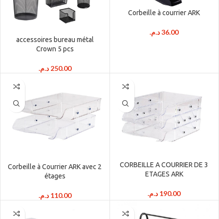
Corbeille à courrier ARK
د.م.
36.00
accessoires bureau métal
Crown 5 pcs
د.م.
250.00
CORBEILLE A COURRIER DE 3
Corbeille à Courrier ARK avec 2
ETAGES ARK
étages
د.م.
190.00
د.م.
110.00