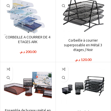
CORBEILLE A COURRIER DE 4
Corbeille à courrier
ETAGES ARK
superposable en Métal 3
étages / Noir
د.م.
200.00
د.م.
120.00
Ensemble de bureau métal en