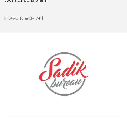
[mc4wp_form id="74"]