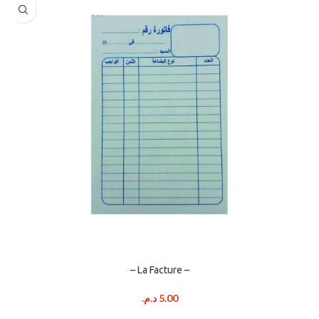
– La Facture –
د.م.
5.00