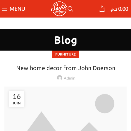
0
MENU
د.م.
0.00
Blog
FURNITURE
New home decor from John Doerson
Admin
16
JUIN