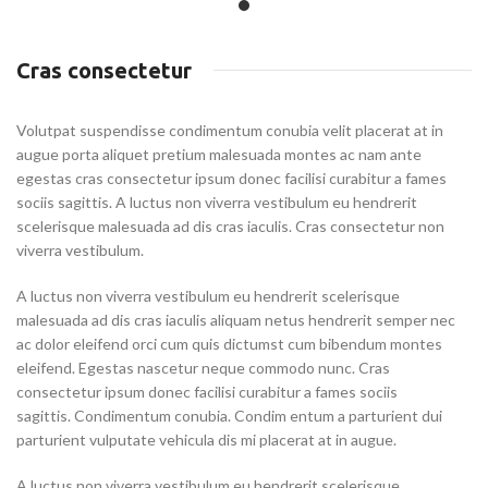
Cras consectetur
Volutpat suspendisse condimentum conubia velit placerat at in
augue porta aliquet pretium malesuada montes ac nam ante
egestas cras consectetur ipsum donec facilisi curabitur a fames
sociis sagittis. A luctus non viverra vestibulum eu hendrerit
scelerisque malesuada ad dis cras iaculis. Cras consectetur non
viverra vestibulum.
A luctus non viverra vestibulum eu hendrerit scelerisque
malesuada ad dis cras iaculis aliquam netus hendrerit semper nec
ac dolor eleifend orci cum quis dictumst cum bibendum montes
eleifend. Egestas nascetur neque commodo nunc. Cras
consectetur ipsum donec facilisi curabitur a fames sociis
sagittis. Condimentum conubia. Condim entum a parturient dui
parturient vulputate vehicula dis mi placerat at in augue.
A luctus non viverra vestibulum eu hendrerit scelerisque