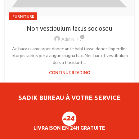
FURNITURE
Non vestibulum lacus sociosqu
0
Admin
Ac haca ullamcorper donec ante habi tasse donec imperdiet
eturpis varius per a augue magna hac. Nec hac et vestibulum
duis a tincidunt ...
CONTINUE READING
SADIK BUREAU À VOTRE SERVICE
LIVRAISON EN 24H GRATUITE