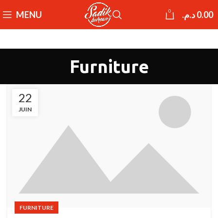
0
MENU
د.م.
0.00
Furniture
22
JUIN
FURNITURE