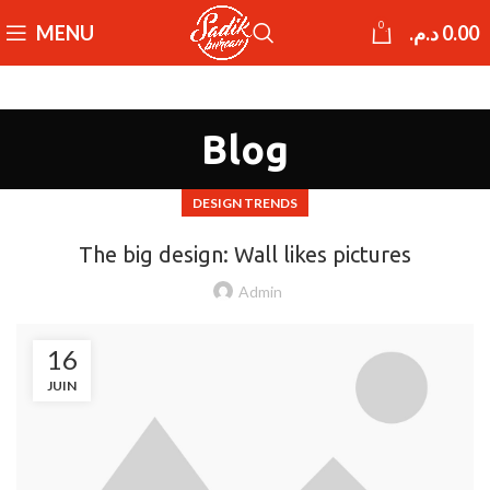
0
MENU
د.م.
0.00
Blog
DESIGN TRENDS
The big design: Wall likes pictures
Admin
16
JUIN