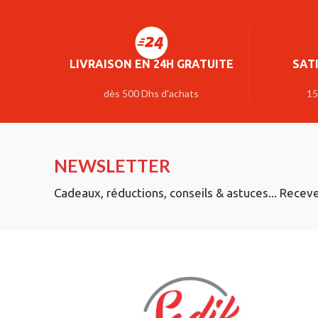
LIVRAISON EN 24H GRATUITE
SAT
dès 500 Dhs d'achats
15
NEWSLETTER
Cadeaux, réductions, conseils & astuces... Recev