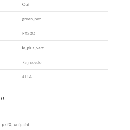
Oui
green_net
PX20O
le_plus_vert
75_recycle
411A
ist
,
px20
,
uni paint