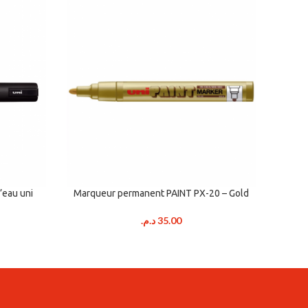
’eau uni
Marqueur permanent PAINT PX-20 – Gold
Marqu
د.م.
35.00