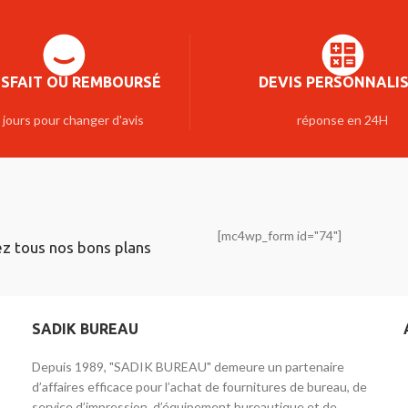
ISFAIT OU REMBOURSÉ
DEVIS PERSONNALI
 jours pour changer d'avis
réponse en 24H
[mc4wp_form id="74"]
ez tous nos bons plans
SADIK BUREAU
Depuis 1989, "SADIK BUREAU" demeure un partenaire
d’affaires efficace pour l’achat de fournitures de bureau, de
service d’impression, d’équipement bureautique et de