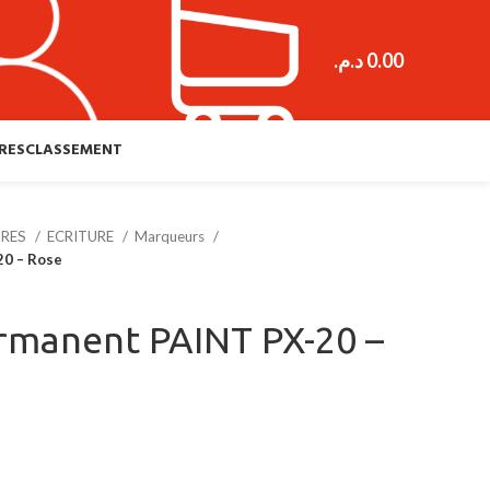
د.م.
0.00
RES
CLASSEMENT
URES
ECRITURE
Marqueurs
0 – Rose
rmanent PAINT PX-20 –