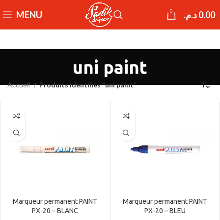
0
MENU
د.م.
0.00
uni paint
Accueil
Produits identifiés “uni paint”
Marqueur permanent PAINT
Marqueur permanent PAINT
PX-20 – BLANC
PX-20 – BLEU