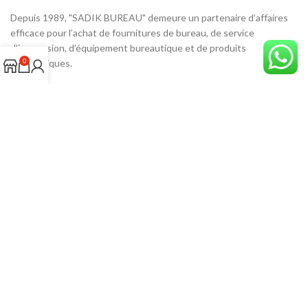
Depuis 1989, "SADIK BUREAU" demeure un partenaire d’affaires
efficace pour l’achat de fournitures de bureau, de service
d’impression, d’équipement bureautique et de produits
0
informatiques.
Adresse: 27, 5 AL MANAR Tanger، Rue TAHRAN، Tangier 90010
Tél: 05399-33906
Email: sadikbureau@gmail.com
ADRESSE SUR GOOGLE MAPS