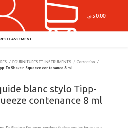
د.م.
0.00
RES
CLASSEMENT
URES
FOURNITURES ET INSTRUMENTS
Correction
Tipp-Ex Shake’n Squeeze contenance 8 ml
quide blanc stylo Tipp-
queeze contenance 8 ml
Tipp-Ex Shake’n Squeeze, corrigez facilement les fautes sur