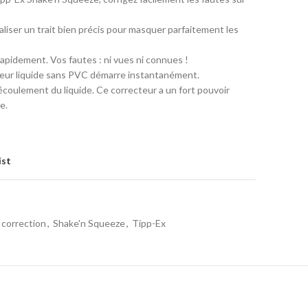
aliser un trait bien précis pour masquer parfaitement les
 rapidement. Vos fautes : ni vues ni connues !
teur liquide sans PVC démarre instantanément.
l’écoulement du liquide. Ce correcteur a un fort pouvoir
e.
ist
correction
,
Shake'n Squeeze
,
Tipp-Ex