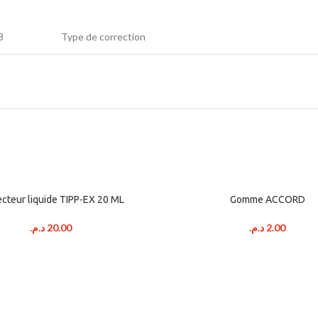
8
Type de correction
ecteur liquide TIPP-EX 20 ML
Gomme ACCORD
د.م.
20.00
د.م.
2.00