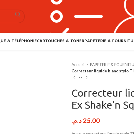
UE & TÉLÉPHONIE
CARTOUCHES & TONER
PAPETERIE & FOURNITU
Accueil
PAPETERIE & FOURNIT
Correcteur liquide blanc stylo 
Correcteur li
Ex Shake’n S
د.م.
25.00
Avec le correcteur liquide stylo 