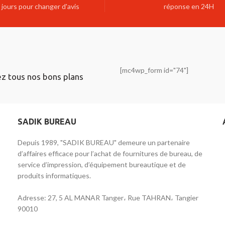
 jours pour changer d'avis
réponse en 24H
[mc4wp_form id="74"]
ez tous nos bons plans
SADIK BUREAU
Depuis 1989, "SADIK BUREAU" demeure un partenaire
d’affaires efficace pour l’achat de fournitures de bureau, de
service d’impression, d’équipement bureautique et de
produits informatiques.
Adresse: 27, 5 AL MANAR Tanger، Rue TAHRAN، Tangier
90010