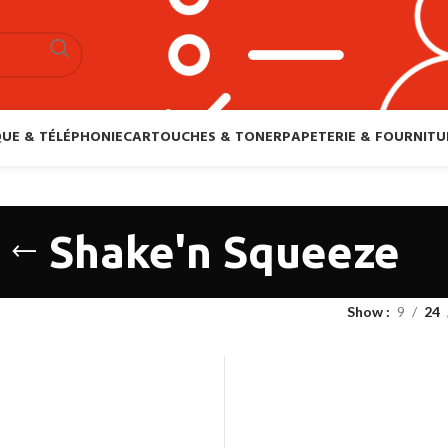
UE & TÉLÉPHONIE
CARTOUCHES & TONER
PAPETERIE & FOURNITU
Shake'n Squeeze
Show
9
24