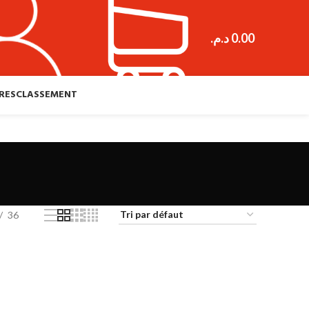
د.م.
0.00
RES
CLASSEMENT
36