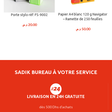
Papier A4 blanc 120 g Navigator
Porte stylo réf: FS-9002
– Ramette de 250 feuilles
د.م.
20.00
د.م.
50.00
SADIK BUREAU À VOTRE SERVICE
LIVRAISON EN 24H GRATUITE
dès 500 Dhs d'achats