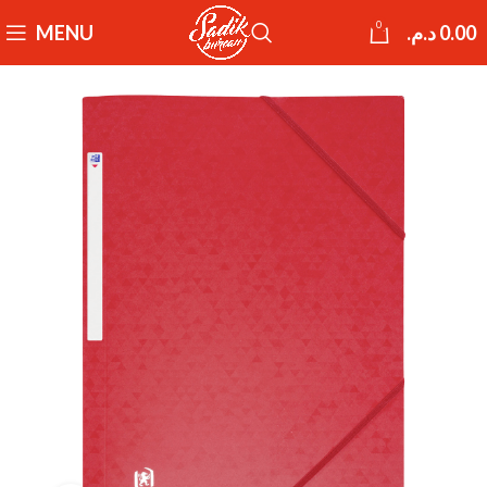
0
MENU
د.م.
0.00