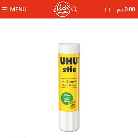
0
MENU
د.م.
0.00