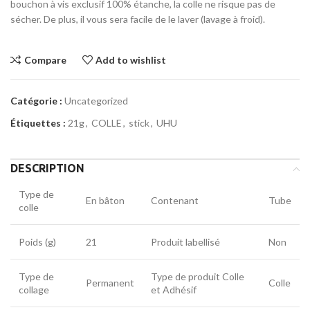
bouchon à vis exclusif 100% étanche, la colle ne risque pas de
sécher. De plus, il vous sera facile de le laver (lavage à froid).
Compare
Add to wishlist
Catégorie :
Uncategorized
Étiquettes :
21g
,
COLLE
,
stick
,
UHU
DESCRIPTION
Type de
En bâton
Contenant
Tube
colle
Poids (g)
21
Produit labellisé
Non
Type de
Type de produit Colle
Permanent
Colle
collage
et Adhésif