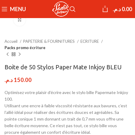
0
MENU
د.م.
0.00
Click to enlarge
Accueil
PAPETERIE & FOURNITURES
ECRITURE
Packs promo écriture
Boite de 50 Stylos Paper Mate Inkjoy BLEU
د.م.
150.00
Optimisez votre plaisir d’écrire avec le stylo bille Papermate Inkjoy
100.
Utilisant une encre à faible viscosité résistante aux bavures, c’est
l’allié idéal pour réaliser des écritures douces et agréables. Sa
pointe conique 1 mm donnant un trait de 0,7 mm vous offre une
belle écriture moyenne. Ce n’est pas tout, ce stylo bille vous
procure également un confort d’écriture idéal.