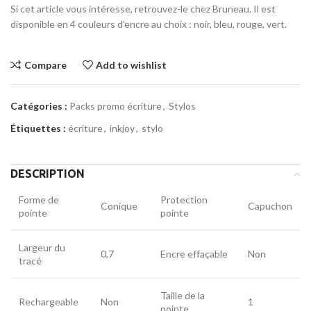
Si cet article vous intéresse, retrouvez-le chez Bruneau. Il est
disponible en 4 couleurs d’encre au choix : noir, bleu, rouge, vert.
Compare
Add to wishlist
Catégories :
Packs promo écriture
,
Stylos
Étiquettes :
écriture
,
inkjoy
,
stylo
DESCRIPTION
Forme de
Protection
Conique
Capuchon
pointe
pointe
Largeur du
0,7
Encre effaçable
Non
tracé
Taille de la
Rechargeable
Non
1
pointe