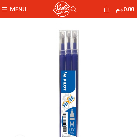
0
MENU
د.م.
0.00