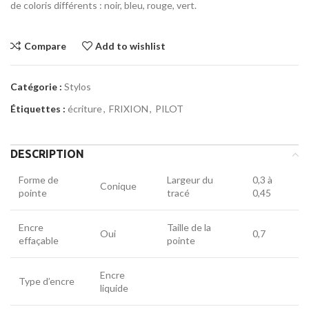
de coloris différents : noir, bleu, rouge, vert.
Compare
Add to wishlist
Catégorie :
Stylos
Étiquettes :
écriture
,
FRIXION
,
PILOT
DESCRIPTION
Forme de
Largeur du
0,3 à
Conique
pointe
tracé
0,45
Encre
Taille de la
Oui
0,7
effaçable
pointe
Encre
Type d’encre
liquide