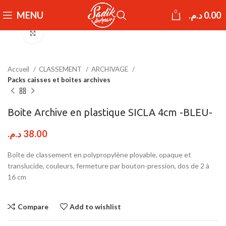
0
MENU
د.م.
0.00
Click to enlarge
Accueil
CLASSEMENT
ARCHIVAGE
Packs caisses et boites archives
Boite Archive en plastique SICLA 4cm -BLEU-
د.م.
38.00
Boîte de classement en polypropylène ployable, opaque et
translucide, couleurs, fermeture par bouton-pression, dos de 2 à
16 cm
Compare
Add to wishlist