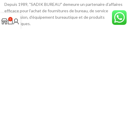
Depuis 1989, "SADIK BUREAU" demeure un partenaire d’affaires
efficace pour l’achat de fournitures de bureau, de service
d’impression, d’équipement bureautique et de produits
0
informatiques.
Adresse: 27, 5 AL MANAR Tanger، Rue TAHRAN، Tangier 90010
Tél: 05399-33906
Email: sadikbureau@gmail.com
ADRESSE SUR GOOGLE MAPS