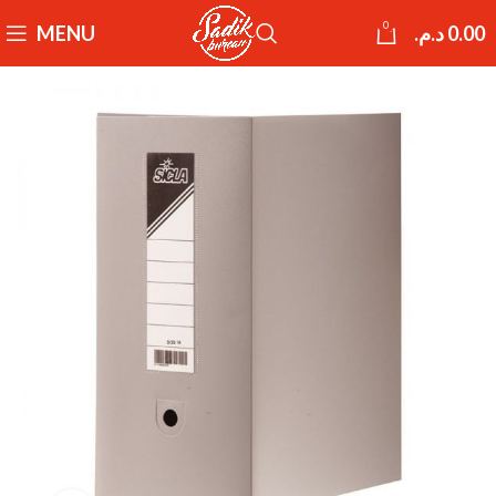
0
MENU
د.م.
0.00