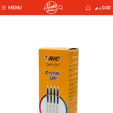
0
MENU
د.م.
0.00