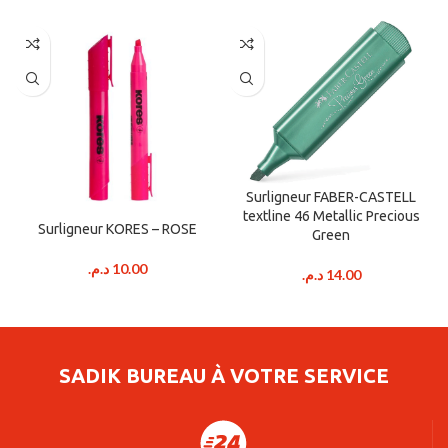
Surligneur FABER-CASTELL
textline 46 Metallic Precious
Surligneur KORES – ROSE
Green
د.م.
10.00
د.م.
14.00
SADIK BUREAU À VOTRE SERVICE