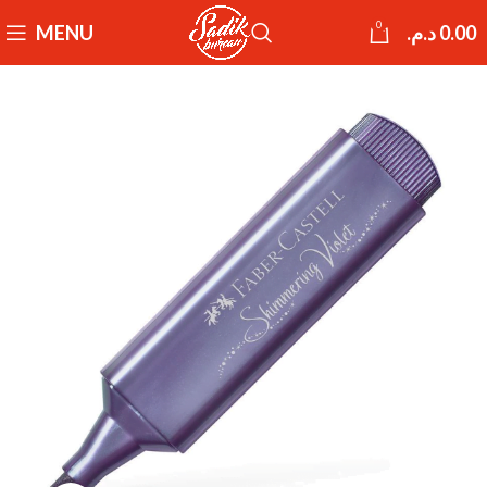
0
MENU
د.م.
0.00