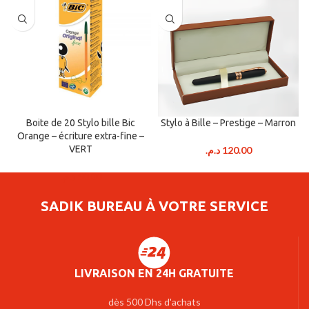
Boite de 20 Stylo bille Bic
Stylo à Bille – Prestige – Marron
Orange – écriture extra-fine –
VERT
د.م.
120.00
د.م.
50.00
SADIK BUREAU À VOTRE SERVICE
LIVRAISON EN 24H GRATUITE
dès 500 Dhs d'achats