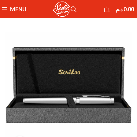
0
MENU
د.م.
0.00