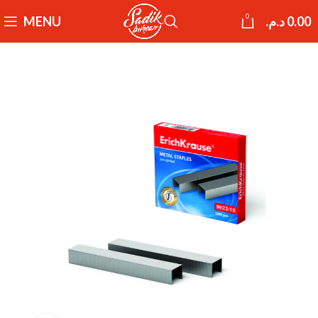
0
MENU
د.م.
0.00