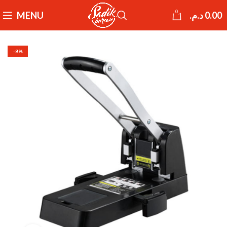
0
MENU
د.م.
0.00
-8%