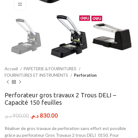
Click to enlarge
Accueil
PAPETERIE & FOURNITURES
FOURNITURES ET INSTRUMENTS
Perforation
Perforateur gros travaux 2 Trous DELI –
Capacité 150 feuilles
Le
Le
د.م.
830.00
د.م.
900.00
prix
prix
initial
actuel
Réaliser de gros travaux de perforation sans effort est possible
était :
est :
grâce au perforateur Gros Travaux 2 trous DELI 0150. Pour