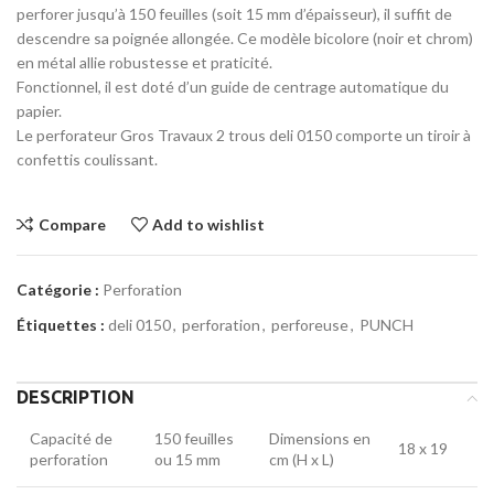
830.00 د.م..
900.00 د.م..
perforer jusqu’à 150 feuilles (soit 15 mm d’épaisseur), il suffit de
descendre sa poignée allongée. Ce modèle bicolore (noir et chrom)
en métal allie robustesse et praticité.
Fonctionnel, il est doté d’un guide de centrage automatique du
papier.
Le perforateur Gros Travaux 2 trous deli 0150 comporte un tiroir à
confettis coulissant.
Compare
Add to wishlist
Catégorie :
Perforation
Étiquettes :
deli 0150
,
perforation
,
perforeuse
,
PUNCH
DESCRIPTION
Capacité de
150 feuilles
Dimensions en
18 x 19
perforation
ou 15 mm
cm (H x L)