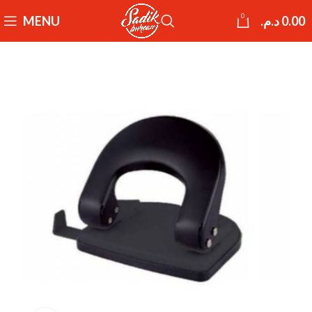
0
MENU
د.م.
0.00