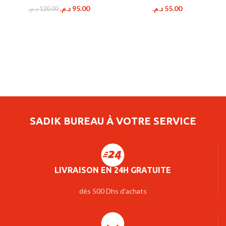
Le
Le
د.م.
95.00
د.م.
55.00
د.م.
120.00
prix
prix
initial
actuel
était :
est :
95.00 د.م..
120.00 د.م..
SADIK BUREAU À VOTRE SERVICE
LIVRAISON EN 24H GRATUITE
dès 500 Dhs d'achats