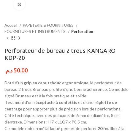
Click to enlarge
Accueil
PAPETERIE & FOURNITURES
FOURNITURES ET INSTRUMENTS
Perforation
Perforateur de bureau 2 trous KANGARO
KDP-20
د.م.
50.00
Doté d’un
grip en caoutchouc ergonomique
, le perforateur de
bureau 2 trous Bruneau profite d’une bonne adhérence. Ce modèle
signé Bruneau est à la fois pratique et solide.
Il est muni d’un
réceptacle à confettis
et d’une
réglette de
centrage
pour apporter plus de précision lors des perforations.
Côté technique, avec des poinçons de 6 mm de diamètre, 8 cm
d’entraxe. Dimensions : H7 x L10,7 x P8,5 cm.
Ce modèle noir en métal laqué permet de perforer
20 feuilles
à la