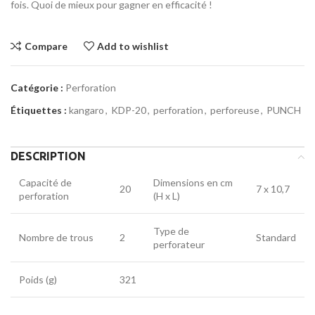
fois. Quoi de mieux pour gagner en efficacité !
Compare
Add to wishlist
Catégorie :
Perforation
Étiquettes :
kangaro
,
KDP-20
,
perforation
,
perforeuse
,
PUNCH
DESCRIPTION
Capacité de
Dimensions en cm
20
7 x 10,7
perforation
(H x L)
Type de
Nombre de trous
2
Standard
perforateur
Poids (g)
321