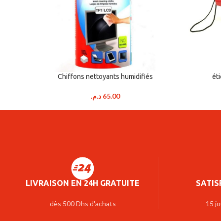
Chiffons nettoyants humidifiés
ét
د.م.
65.00
LIVRAISON EN 24H GRATUITE
SATIS
dès 500 Dhs d'achats
15 jo