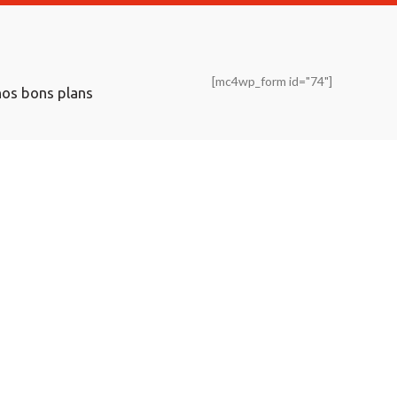
[mc4wp_form id="74"]
nos bons plans
SADIK BUREAU
Depuis 1989, "SADIK BUREAU" demeure un partenaire
d’affaires efficace pour l’achat de fournitures de bureau, de
service d’impression, d’équipement bureautique et de
produits informatiques.
Adresse: 27, 5 AL MANAR Tanger، Rue TAHRAN، Tangier
90010
Tél: 05399-33906