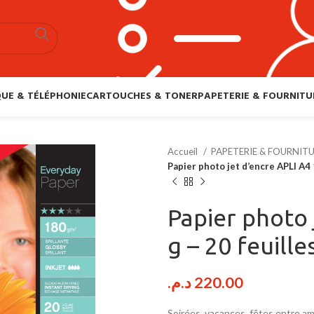
UE & TÉLÉPHONIE
CARTOUCHES & TONER
PAPETERIE & FOURNITU
Accueil
PAPETERIE & FOURNIT
Papier photo jet d’encre APLI A4 
Papier photo 
g – 20 feuille
د.م.
220.00
Soirées, vacances, fêtes entre am