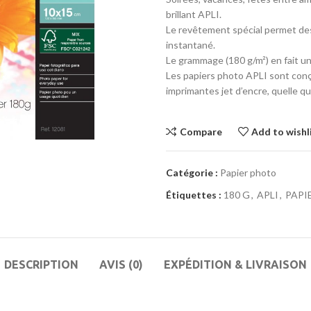
brillant APLI.
Le revêtement spécial permet des
instantané.
Le grammage (180 g/m²) en fait un
Les papiers photo APLI sont conç
imprimantes jet d’encre, quelle qu
Compare
Add to wishl
Catégorie :
Papier photo
Étiquettes :
180 G
,
APLI
,
PAPI
DESCRIPTION
AVIS (0)
EXPÉDITION & LIVRAISON