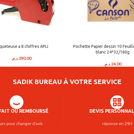
iqueteuse a 8 chiffres APLI
Pochette Papier dessin 10 Feuil
blanc 24*32/180g
د.م.
390.00
د.م.
24.00
SADIK BUREAU À VOTRE SERVICE
FAIT OU REMBOURSÉ
DEVIS PERSONNAL
urs pour changer d'avis
réponse en 24H