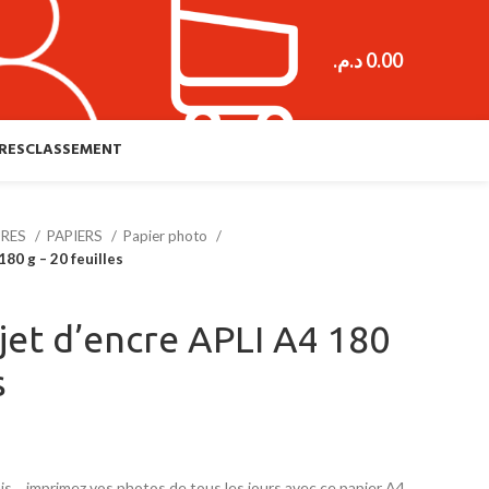
د.م.
0.00
RES
CLASSEMENT
URES
PAPIERS
Papier photo
180 g – 20 feuilles
jet d’encre APLI A4 180
s
is… imprimez vos photos de tous les jours avec ce papier A4