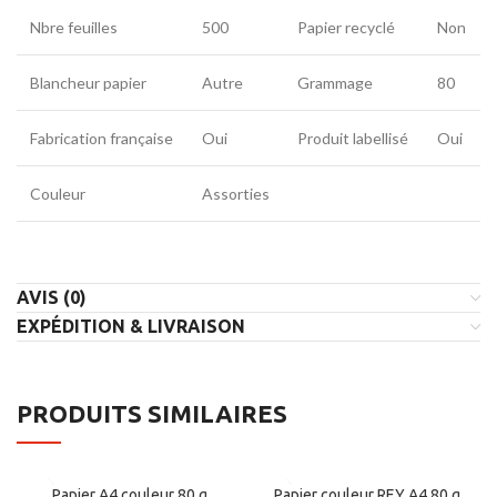
Nbre feuilles
500
Papier recyclé
Non
Blancheur papier
Autre
Grammage
80
Fabrication française
Oui
Produit labellisé
Oui
Couleur
Assorties
AVIS (0)
EXPÉDITION & LIVRAISON
PRODUITS SIMILAIRES
Papier A4 couleur 80 g
Papier couleur REY A4 80 g