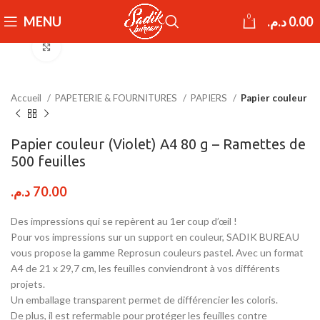
0
MENU
د.م.
0.00
Click to enlarge
Accueil
PAPETERIE & FOURNITURES
PAPIERS
Papier couleur
Papier couleur (Violet) A4 80 g – Ramettes de
500 feuilles
د.م.
70.00
Des impressions qui se repèrent au 1er coup d’œil !
Pour vos impressions sur un support en couleur, SADIK BUREAU
vous propose la gamme Reprosun couleurs pastel. Avec un format
A4 de 21 x 29,7 cm, les feuilles conviendront à vos différents
projets.
Un emballage transparent permet de différencier les coloris.
De plus, il est refermable pour protéger les feuilles contre