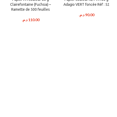
Clairefontaine (Fuchsia) –
Adagio VERT foncée Réf : 52
Ramette de 500 feuilles
د.م.
90.00
د.م.
110.00