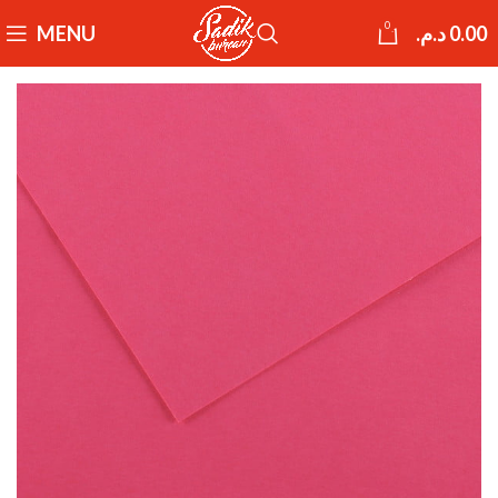
0
MENU
د.م.
0.00