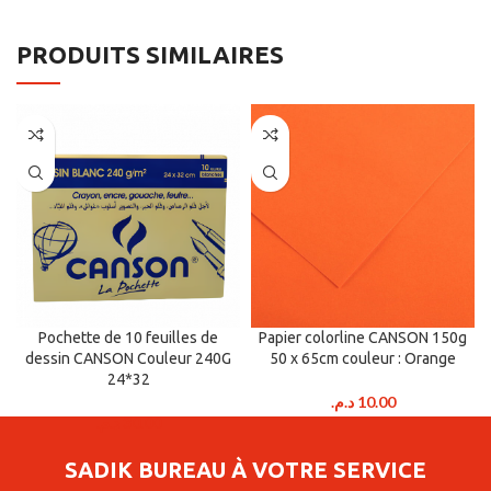
PRODUITS SIMILAIRES
Pochette de 10 feuilles de
Papier colorline CANSON 150g
dessin CANSON Couleur 240G
50 x 65cm couleur : Orange
24*32
د.م.
10.00
د.م.
30.00
SADIK BUREAU À VOTRE SERVICE