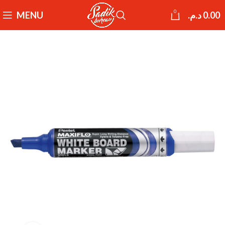
0
MENU
د.م.
0.00