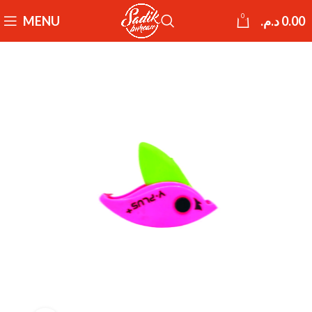
0
MENU
د.م.
0.00