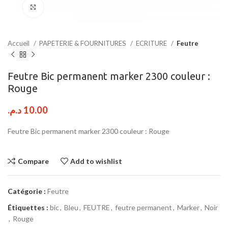
Click to enlarge
Accueil
PAPETERIE & FOURNITURES
ECRITURE
Feutre
Feutre Bic permanent marker 2300 couleur :
Rouge
د.م.
10.00
Feutre Bic permanent marker 2300 couleur : Rouge
Compare
Add to wishlist
Catégorie :
Feutre
Étiquettes :
bic
,
Bleu
,
FEUTRE
,
feutre permanent
,
Marker
,
Noir
,
Rouge