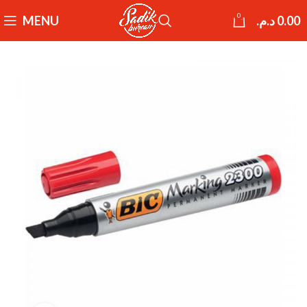
0
MENU
د.م.
0.00