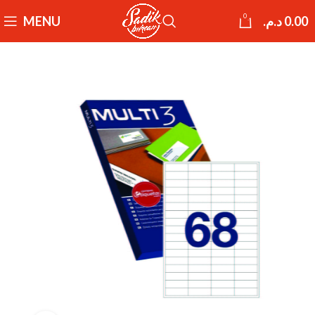
0
MENU
د.م.
0.00