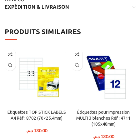
EXPÉDITION & LIVRAISON
PRODUITS SIMILAIRES
Etiquettes TOP STICK LABELS
Étiquettes pour Impression
A4 Réf : 8702 (70×25.4mm)
MULTI 3 blanches Réf : 4711
(105x48mm)
د.م.
130.00
د.م.
130.00