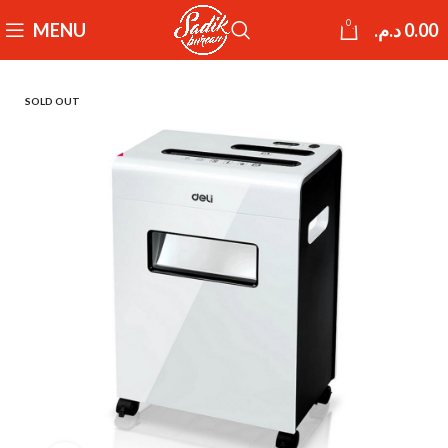
0
MENU
د.م.
0.00
SOLD OUT