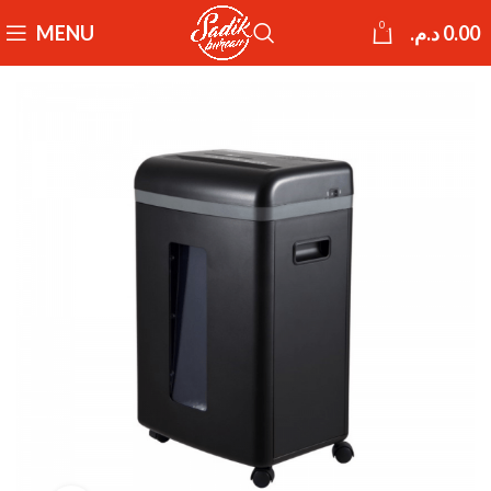
0
MENU
د.م.
0.00