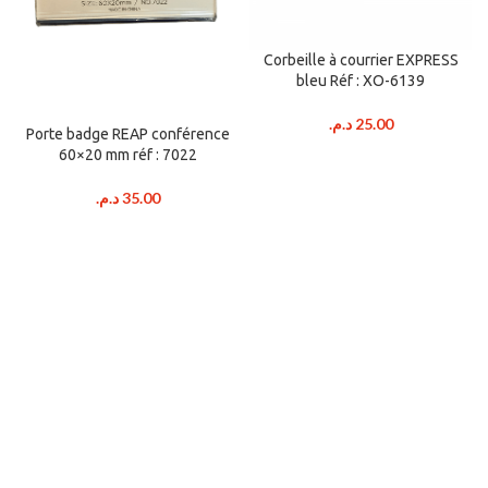
Corbeille à courrier EXPRESS
bleu Réf : XO-6139
د.م.
25.00
Porte badge REAP conférence
60×20 mm réf : 7022
د.م.
35.00