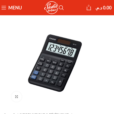
0
MENU
د.م.
0.00
Click to enlarge