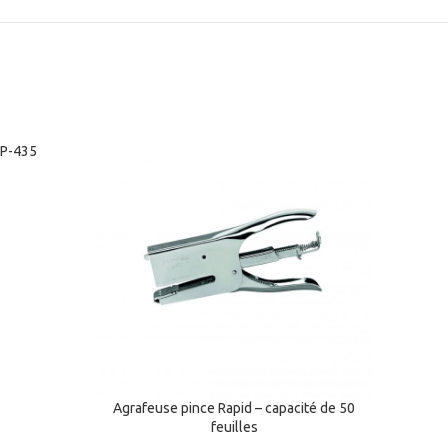
-20%
HP-435
Le
rix
ctuel
st :
120.00 د.م..
Agrafeuse pince Rapid – capacité de 50
Agrafe
feuilles