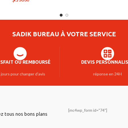
SADIK BUREAU À VOTRE SERVICE
ISFAIT OU REMBOURSÉ
DEVIS PERSONNALI
 jours pour changer d'avis
réponse en 24H
[mc4wp_form id="74"]
ez tous nos bons plans