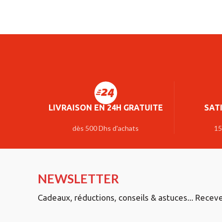
LIVRAISON EN 24H GRATUITE
SAT
dès 500 Dhs d'achats
15
NEWSLETTER
Cadeaux, réductions, conseils & astuces... Recev