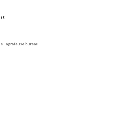
ist
se
,
agrafeuse bureau