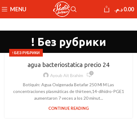
0
MENU
د.م.
0.00
! Без рубрики
! БЕЗ РУБРИКИ
agua bacteriostatica precio 24
0
Ayoub Ait Brahim
Botiquín: Agua Oxigenada Betafar 250 Ml M Las
concentraciones plasmáticas de thirteen,14-dihidro-PGE1
aumentaron 7 veces a los 20 minut...
CONTINUE READING