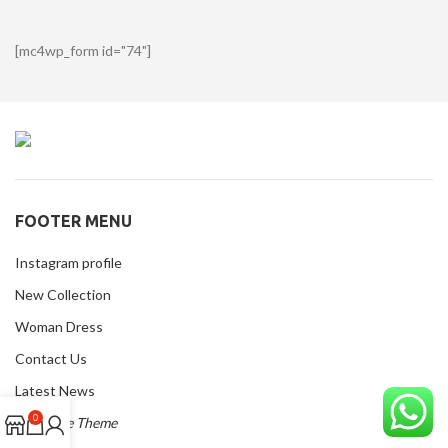
[mc4wp_form id="74"]
FOOTER MENU
Instagram profile
New Collection
Woman Dress
Contact Us
Latest News
0
Purchase Theme