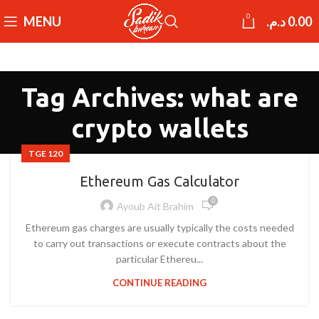
0
MENU
د.م.
0.00
Tag Archives: what are
crypto wallets
TGE 120
Ethereum Gas Calculator
0
Ayoub Ait Brahim
Ethereum gas charges are usually typically the costs needed
to carry out transactions or execute contracts about the
particular Ethereu...
CONTINUE READING