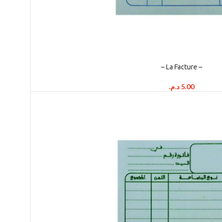
– La Facture –
د.م.
5.00