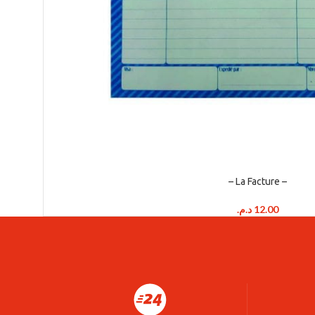
– La Facture –
د.م.
12.00