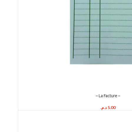
– La Facture –
د.م.
5.00