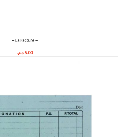
– La Facture –
د.م.
5.00