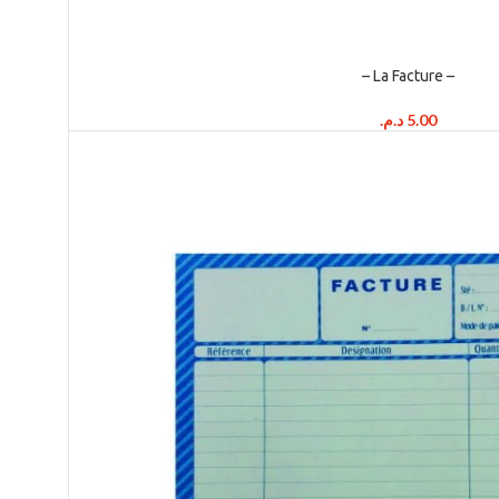
– La Facture –
د.م.
5.00