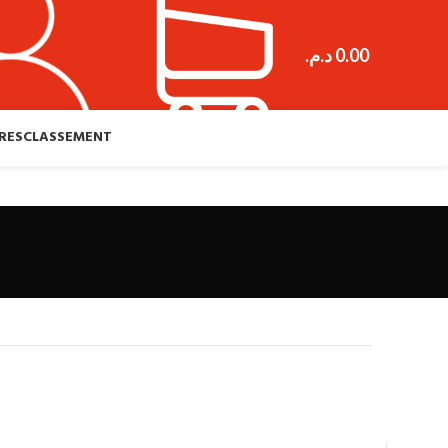
د.م.
0.00
RES
CLASSEMENT