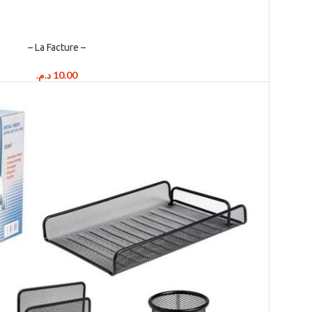
– La Facture –
د.م.
10.00