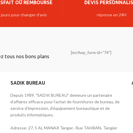
ISFAIT OU REMBOURSÉ
DEVIS PERSONNALI
 jours pour changer d'avis
réponse en 24H
[mc4wp_form id="74"]
ez tous nos bons plans
SADIK BUREAU
Depuis 1989, "SADIK BUREAU" demeure un partenaire
d’affaires efficace pour l’achat de fournitures de bureau, de
service d’impression, d’équipement bureautique et de
produits informatiques.
Adresse: 27, 5 AL MANAR Tanger، Rue TAHRAN، Tangier