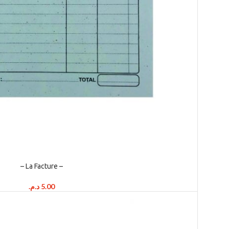
– La Facture –
د.م.
5.00