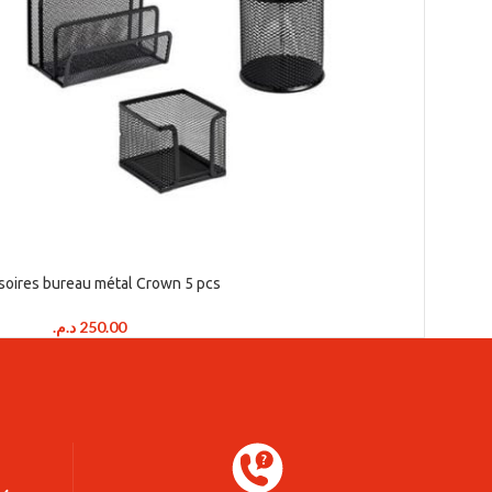
soires bureau métal Crown 5 pcs
د.م.
250.00