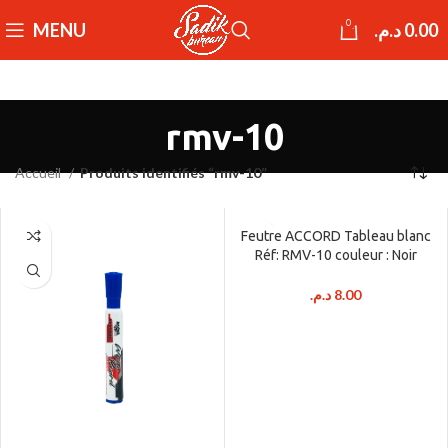
0
MENU
د.م.
0.00
rmv-10
Accueil
Produits identifiés “rmv-10”
Feutre ACCORD Tableau blanc
Réf: RMV-10 couleur : Noir
د.م.
8.00