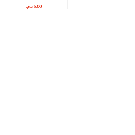
د.م.
5.00