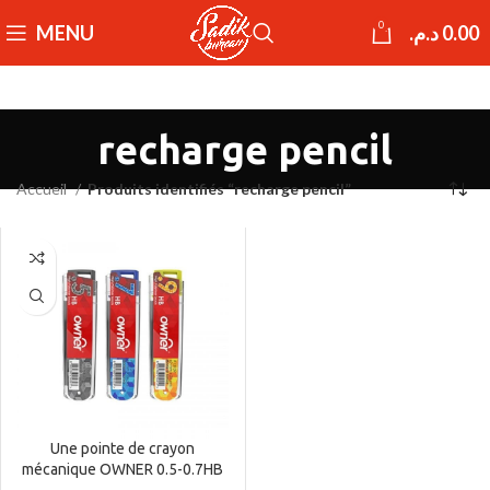
0
MENU
د.م.
0.00
recharge pencil
Accueil
Produits identifiés “recharge pencil”
Une pointe de crayon
mécanique OWNER 0.5-0.7HB