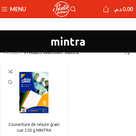
0
MENU
د.م.
0.00
mintra
Accueil
Produits identifiés “mintra”
Couverture de reliure grain
cuir 250 g MINTRA