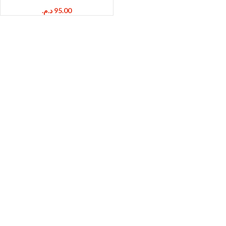
د.م.
95.00