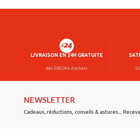
LIVRAISON EN 24H GRATUITE
SAT
dès 500 Dhs d'achats
15
NEWSLETTER
Cadeaux, réductions, conseils & astuces... Recev