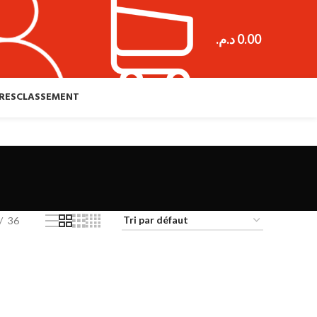
د.م.
0.00
RES
CLASSEMENT
36