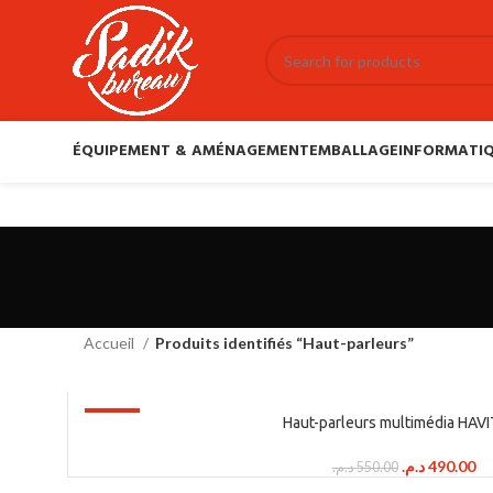
ÉQUIPEMENT & AMÉNAGEMENT
EMBALLAGE
INFORMATIQ
Accueil
Produits identifiés “Haut-parleurs”
-11%
Haut-parleurs multimédia HAVI
SOLD OUT
Le
Le
د.م.
490.00
د.م.
550.00
prix
pri