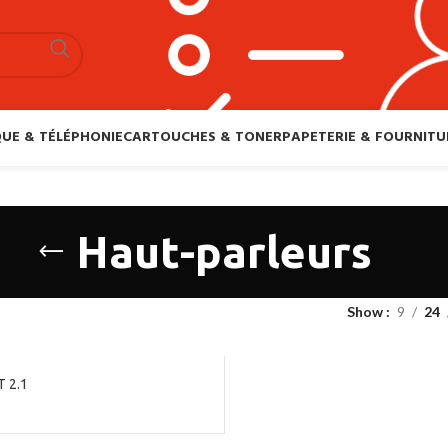
UE & TÉLÉPHONIE
CARTOUCHES & TONER
PAPETERIE & FOURNITU
Haut-parleurs
Show
9
24
T 2.1
x