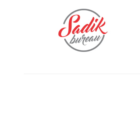
FOOTER MENU
Instagram profile
New Collection
Woman Dress
Contact Us
Latest News