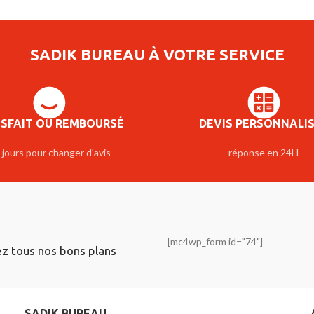
SADIK BUREAU À VOTRE SERVICE
ISFAIT OU REMBOURSÉ
DEVIS PERSONNALI
 jours pour changer d'avis
réponse en 24H
[mc4wp_form id="74"]
ez tous nos bons plans
SADIK BUREAU