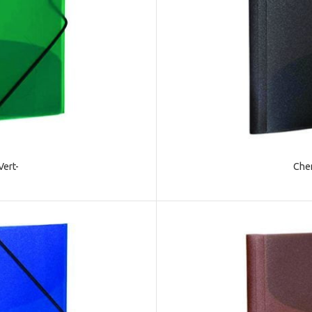
ert-
Che