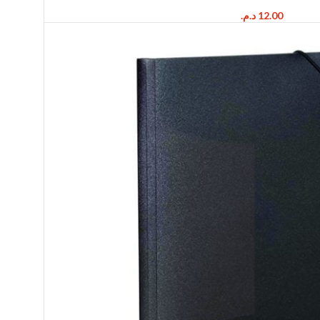
د.م.
12.00