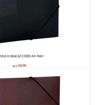
mise à rabat ACCORD A4 -Noir-
د.م.
10.00