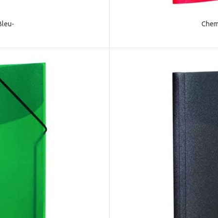
Bleu-
Chem