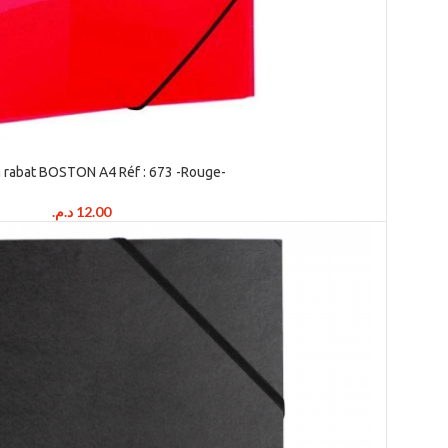
 rabat BOSTON A4 Réf : 673 -Rouge-
د.م.
12.00