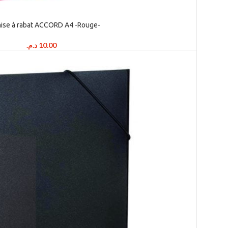
ise à rabat ACCORD A4 -Rouge-
د.م.
10.00