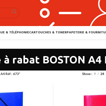
UE & TÉLÉPHONIE
CARTOUCHES & TONER
PAPETERIE & FOURNITU
 à rabat BOSTON A4 R
A4 Réf : 673”
Show
9
24