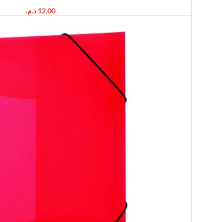
د.م.
12.00