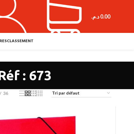
د.م.
0.00
RES
CLASSEMENT
éf : 673
36