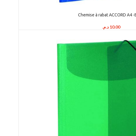
Chemise à rabat ACCORD A4 -
د.م.
10.00