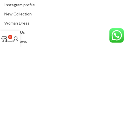
Instagram profile
New Collection
Woman Dress
Contact Us
0
Latest News
Purchase Theme
SADIK BUREAU
Depuis 1989, "SADIK BUREAU" demeure un partenaire d’affaires
efficace pour l’achat de fournitures de bureau, de service
d’impression, d’équipement bureautique et de produits
informatiques.
Adresse: 27, 5 AL MANAR Tanger، Rue TAHRAN، Tangier 90010
Tél: 05399-33906