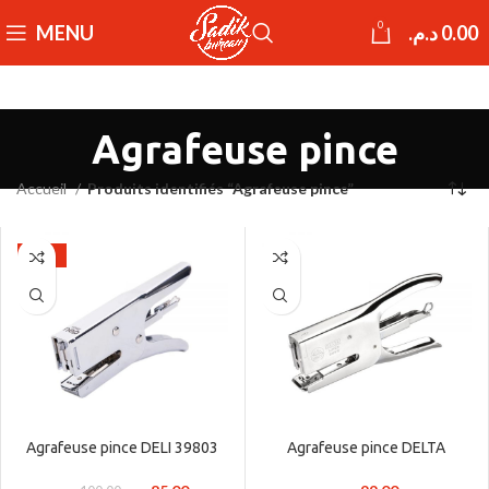
0
MENU
د.م.
0.00
Agrafeuse pince
Accueil
Produits identifiés “Agrafeuse pince”
-15%
Agrafeuse pince DELI 39803
Agrafeuse pince DELTA