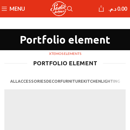
0
MENU
د.م.
0.00
Portfolio element
XTEMOS ELEMENTS
PORTFOLIO ELEMENT
ALL
ACCESSORIES
DECOR
FURNITURE
KITCHEN
LIGHTING